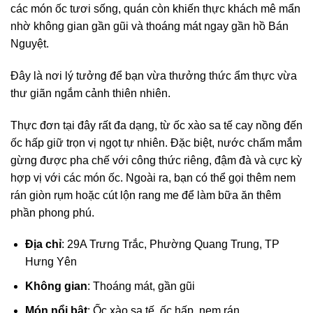
các món ốc tươi sống, quán còn khiến thực khách mê mẩn
nhờ không gian gần gũi và thoáng mát ngay gần hồ Bán
Nguyệt.
Đây là nơi lý tưởng để bạn vừa thưởng thức ẩm thực vừa
thư giãn ngắm cảnh thiên nhiên.
Thực đơn tại đây rất đa dạng, từ ốc xào sa tế cay nồng đến
ốc hấp giữ trọn vị ngọt tự nhiên. Đặc biệt, nước chấm mắm
gừng được pha chế với công thức riêng, đậm đà và cực kỳ
hợp vị với các món ốc. Ngoài ra, bạn có thể gọi thêm nem
rán giòn rụm hoặc cút lộn rang me để làm bữa ăn thêm
phần phong phú.
Địa chỉ
: 29A Trưng Trắc, Phường Quang Trung, TP
Hưng Yên
Không gian
: Thoáng mát, gần gũi
Món nổi bật
: Ốc xào sa tế, ốc hấp, nem rán