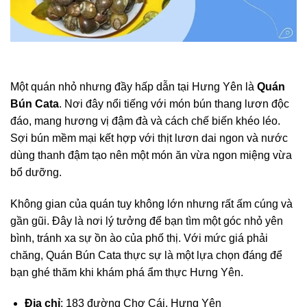
Một quán nhỏ nhưng đầy hấp dẫn tại Hưng Yên là
Quán
Bún Cata
. Nơi đây nổi tiếng với món bún thang lươn độc
đáo, mang hương vị đậm đà và cách chế biến khéo léo.
Sợi bún mềm mại kết hợp với thịt lươn dai ngon và nước
dùng thanh đậm tạo nên một món ăn vừa ngon miệng vừa
bổ dưỡng.
Không gian của quán tuy không lớn nhưng rất ấm cúng và
gần gũi. Đây là nơi lý tưởng để bạn tìm một góc nhỏ yên
bình, tránh xa sự ồn ào của phố thị. Với mức giá phải
chăng, Quán Bún Cata thực sự là một lựa chọn đáng để
bạn ghé thăm khi khám phá ẩm thực Hưng Yên.
Địa chỉ
: 183 đường Chợ Cái, Hưng Yên