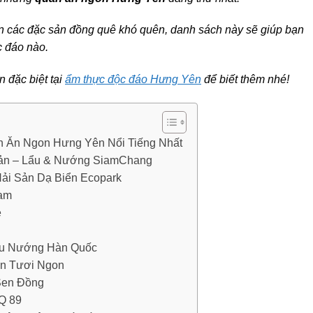
n các đặc sản đồng quê khó quên, danh sách này sẽ giúp bạn
c đáo nào.
đặc biệt tại
ẩm thực độc đáo Hưng Yên
để biết thêm nhé!
n Ăn Ngon Hưng Yên Nổi Tiếng Nhất
 sản – Lẩu & Nướng SiamChang
ải Sản Dạ Biển Ecopark
Nam
e
ẩu Nướng Hàn Quốc
ản Tươi Ngon
Sen Đồng
Q 89