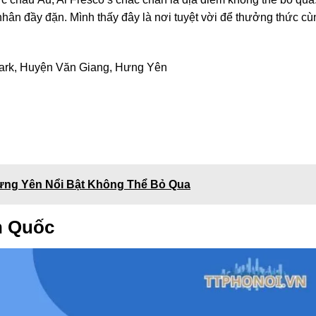
hân đầy đặn. Mình thấy đây là nơi tuyệt vời để thưởng thức cù
park, Huyện Văn Giang, Hưng Yên
ưng Yên Nổi Bật Không Thể Bỏ Qua
n Quốc