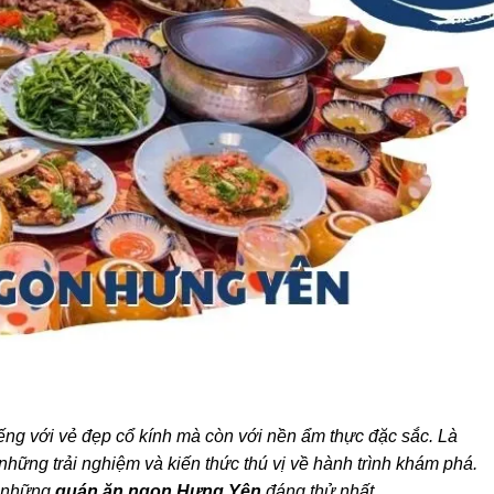
ếng với vẻ đẹp cổ kính mà còn với nền ẩm thực đặc sắc. Là
ững trải nghiệm và kiến thức thú vị về hành trình khám phá.
u những
quán ăn ngon Hưng Yên
đáng thử nhất.