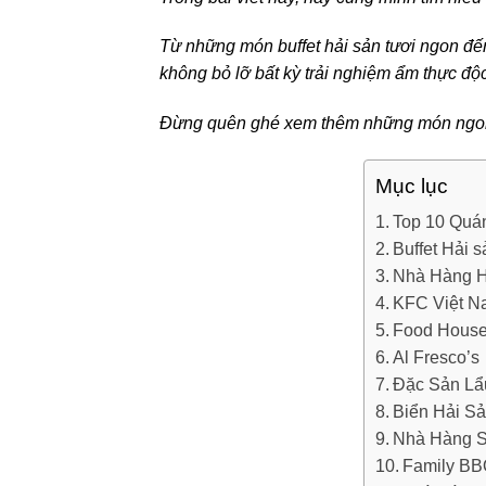
Từ những món buffet hải sản tươi ngon đế
không bỏ lỡ bất kỳ trải nghiệm ẩm thực độ
Đừng quên ghé xem thêm những món ngon 
Mục lục
Top 10 Quá
Buffet Hải
Nhà Hàng H
KFC Việt 
Food Hous
Al Fresco’s
Đặc Sản L
Biển Hải S
Nhà Hàng 
Family BB