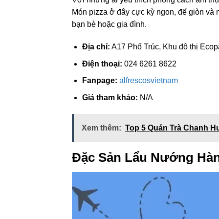
Món pizza ở đây cực kỳ ngon, đế giòn và n
bạn bè hoặc gia đình.
Địa chỉ:
A17 Phố Trúc, Khu đô thị Eco
Điện thoại:
024 6261 8622
Fanpage:
alfrescosvietnam
Giá tham khảo:
N/A
Xem thêm:
Top 5 Quán Trà Chanh H
Đặc Sản Lẩu Nướng Hà