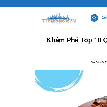
Chuyển
đến
nội
CẨ
dung
Khám Phá Top 10 
ĐÃ ĐĂNG 