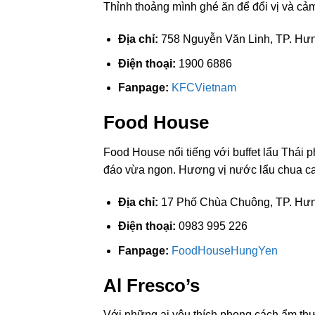
Thỉnh thoảng mình ghé ăn để đổi vị và cảm
Địa chỉ:
758 Nguyễn Văn Linh, TP. Hư
Điện thoại:
1900 6886
Fanpage:
KFCVietnam
Food House
Food House nổi tiếng với buffet lẩu Thái 
đáo vừa ngon. Hương vị nước lẩu chua ca
Địa chỉ:
17 Phố Chùa Chuông, TP. Hư
Điện thoại:
0983 995 226
Fanpage:
FoodHouseHungYen
Al Fresco’s
Với những ai yêu thích phong cách ẩm thự