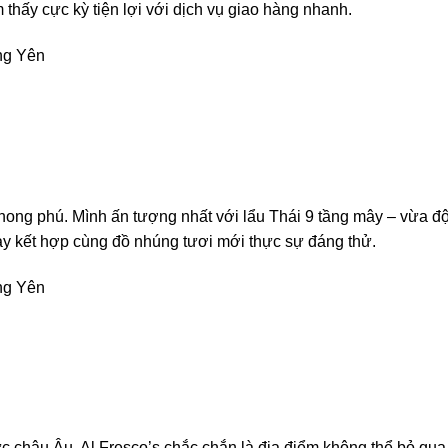
 thấy cực kỳ tiện lợi với dịch vụ giao hàng nhanh.
ng Yên
phong phú. Mình ấn tượng nhất với lẩu Thái 9 tầng mây – vừa đ
y kết hợp cùng đồ nhúng tươi mới thực sự đáng thử.
ng Yên
c châu Âu, Al Fresco’s chắc chắn là địa điểm không thể bỏ qua