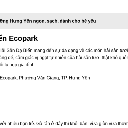
ưỡng Hưng Yên ngon, sạch, dành cho bé yêu
ển Ecopark
Hải Sản Dạ Biển mang đến sự đa dạng về các món hải sản tươ
g đế, cảm giác vị ngọt tự nhiên của hải sản tươi thật khó quê
i tụ họp gia đình.
 Ecopark, Phường Văn Giang, TP. Hưng Yên
i nhiều bạn trẻ. Gà rán ở đây thì khỏi bàn, vừa giòn vừa thơm