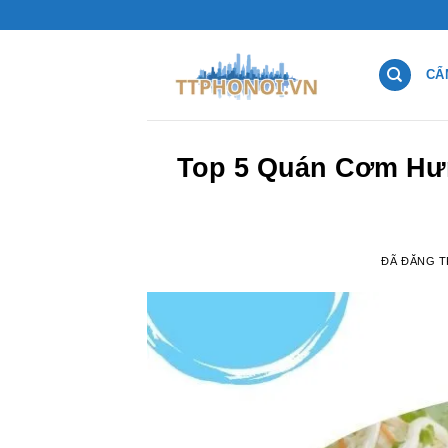
Chuyển
đến
nội
CẨ
dung
Top 5 Quán Cơm Hư
ĐÃ ĐĂNG 