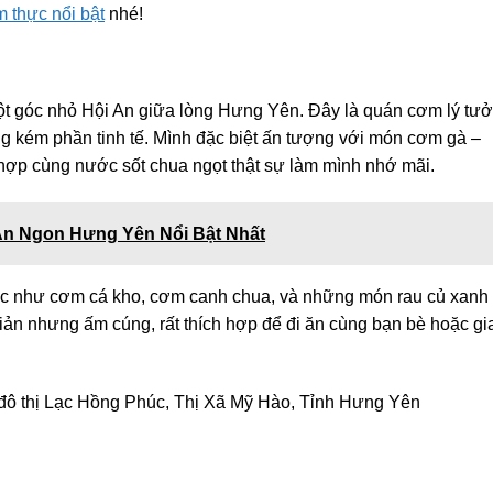
m thực nổi bật
nhé!
 góc nhỏ Hội An giữa lòng Hưng Yên. Đây là quán cơm lý tư
ng kém phần tinh tế. Mình đặc biệt ấn tượng với món cơm gà –
hợp cùng nước sốt chua ngọt thật sự làm mình nhớ mãi.
n Ngon Hưng Yên Nổi Bật Nhất
ác như cơm cá kho, cơm canh chua, và những món rau củ xanh
iản nhưng ấm cúng, rất thích hợp để đi ăn cùng bạn bè hoặc gi
 thị Lạc Hồng Phúc, Thị Xã Mỹ Hào, Tỉnh Hưng Yên