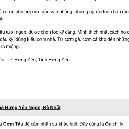
món cơm phù hợp với dân văn phòng, những người luôn bận rộn
nh.
u tươi ngon, được chọn lọc kỹ càng. Mình thích nhất cách họ 
 cầu kỳ, đúng kiểu cơm nhà. Từ cơm gà, cơm cá kho đến nhữn
vừa miệng.
ảo, TP. Hưng Yên, Tỉnh Hưng Yên
hè Hưng Yên Ngon, Rẻ Nhất
ua
Cơm Tàu
để cảm nhận sự khác biệt. Đây cũng là địa chỉ lý