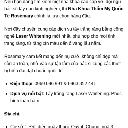
Nếu bạn đang tìm kiếm một nha khoa cao cấp với đội ngũ
bác sĩ dày dạn kinh nghiệm, thì
Nha Khoa Thẩm Mỹ Quốc
Tế Rosemary
chính là lựa chọn hàng đầu.
Nơi đây chuyên cung cấp dịch vụ tẩy trắng răng bằng công
nghệ
Laser Whitening
mới nhất, phù hợp cho mọi tình
trạng răng, từ răng xỉn màu đến ố vàng lâu năm.
Rosemary cam kết mang đến nụ cười không chỉ đẹp mà
còn an toàn, nhờ vào sự tận tâm của bác sĩ cùng các thiết
bị hiện đại đạt chuẩn quốc tế.
Điện thoại
: 0969 096 991 & 0963 352 441
Dịch vụ nổi bật
: Tẩy trắng răng Laser Whitening. Phục
hình toàn hàm.
Địa chỉ
:
Cơ sở 1: Đối diện quầy thuốc Quỳnh Chung, ngã 3