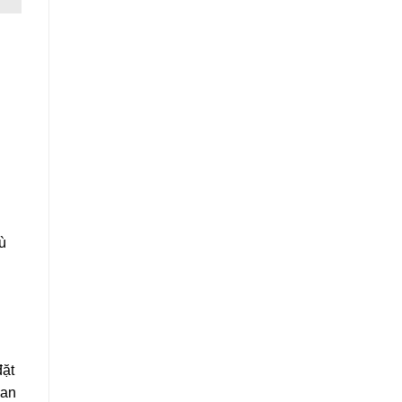
ù
đặt
 an