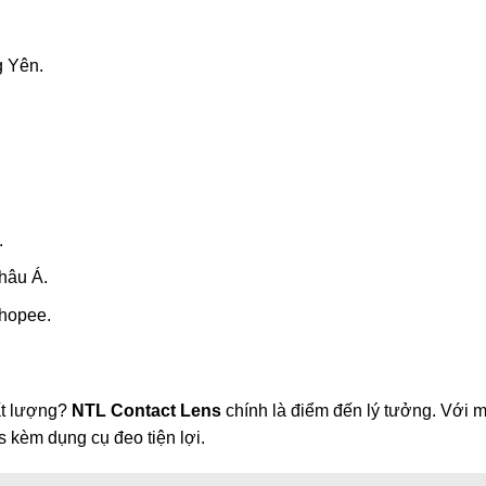
 Yên.
.
hâu Á.
Shopee.
ất lượng?
NTL Contact Lens
chính là điểm đến lý tưởng. Với 
s kèm dụng cụ đeo tiện lợi.