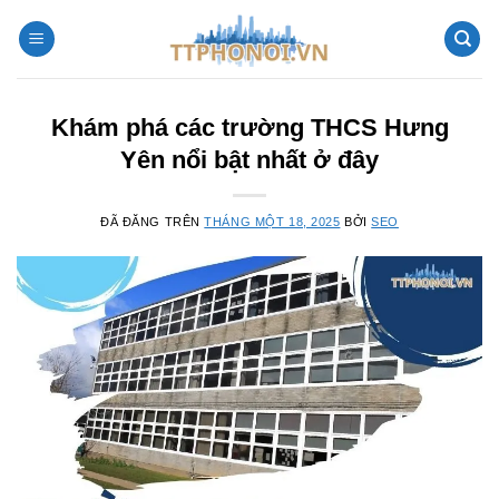
Chuyển
đến
nội
dung
Khám phá các trường THCS Hưng
Yên nổi bật nhất ở đây
ĐÃ ĐĂNG TRÊN
THÁNG MỘT 18, 2025
BỞI
SEO