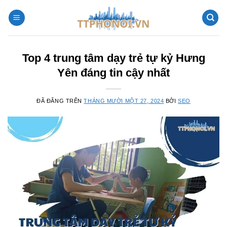
Chuyển
đến
nội
dung
Top 4 trung tâm dạy trẻ tự kỷ Hưng
Yên đáng tin cậy nhất
ĐÃ ĐĂNG TRÊN
THÁNG MƯỜI MỘT 27, 2024
BỞI
SEO