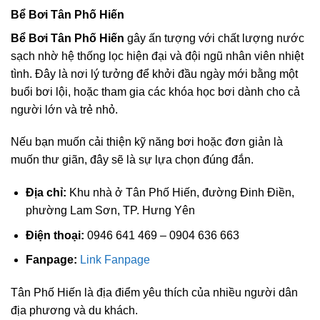
Bể Bơi Tân Phố Hiến
Bể Bơi Tân Phố Hiến
gây ấn tượng với chất lượng nước
sạch nhờ hệ thống lọc hiện đại và đội ngũ nhân viên nhiệt
tình. Đây là nơi lý tưởng để khởi đầu ngày mới bằng một
buổi bơi lội, hoặc tham gia các khóa học bơi dành cho cả
người lớn và trẻ nhỏ.
Nếu bạn muốn cải thiện kỹ năng bơi hoặc đơn giản là
muốn thư giãn, đây sẽ là sự lựa chọn đúng đắn.
Địa chỉ:
Khu nhà ở Tân Phố Hiến, đường Đinh Điền,
phường Lam Sơn, TP. Hưng Yên
Điện thoại:
0946 641 469 – 0904 636 663
Fanpage:
Link Fanpage
Tân Phố Hiến là địa điểm yêu thích của nhiều người dân
địa phương và du khách.