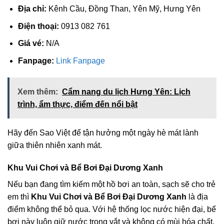
Địa chỉ:
Kênh Cầu, Đồng Than, Yên Mỹ, Hưng Yên
Điện thoại:
0913 082 761
Giá vé:
N/A
Fanpage:
Link Fanpage
Xem thêm:
Cẩm nang du lịch Hưng Yên: Lịch
trình, ẩm thực, điểm đến nổi bật
Hãy đến Sao Việt để tận hưởng một ngày hè mát lành
giữa thiên nhiên xanh mát.
Khu Vui Chơi và Bể Bơi Đại Dương Xanh
Nếu bạn đang tìm kiếm một hồ bơi an toàn, sạch sẽ cho trẻ
em thì
Khu Vui Chơi và Bể Bơi Đại Dương Xanh
là địa
điểm không thể bỏ qua. Với hệ thống lọc nước hiện đại, bể
bơi này luôn giữ nước trong vắt và không có mùi hóa chất.