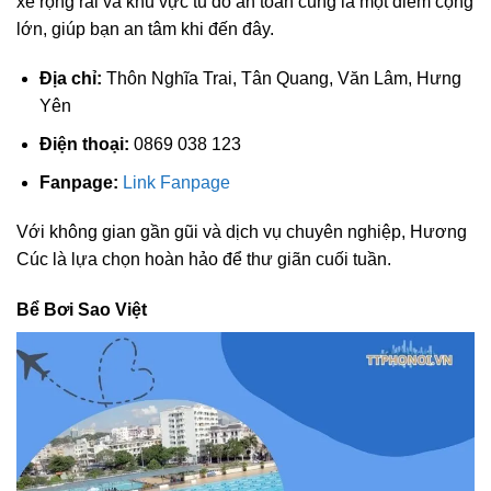
xe rộng rãi và khu vực tủ đồ an toàn cũng là một điểm cộng
lớn, giúp bạn an tâm khi đến đây.
Địa chỉ:
Thôn Nghĩa Trai, Tân Quang, Văn Lâm, Hưng
Yên
Điện thoại:
0869 038 123
Fanpage:
Link Fanpage
Với không gian gần gũi và dịch vụ chuyên nghiệp, Hương
Cúc là lựa chọn hoàn hảo để thư giãn cuối tuần.
Bể Bơi Sao Việt