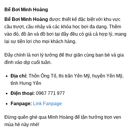
Bể Bơi Minh Hoàng
Bể Bơi Minh Hoàng
được thiết kế đặc biệt với khu vực
cầu trượt, cầu nhảy và các khóa học bơi đa dạng. Thêm
vào đó, đồ ăn và đồ bơi tại đây đều có giá cả hợp lý, mang
lại sự tiện lợi cho mọi khách hàng.
Đây chính là nơi lý tưởng để thư giãn cùng bạn bè và gia
đình vào dịp cuối tuần.
Địa chỉ:
Thôn Ông Tố, thị trấn Yên Mỹ, huyện Yên Mỹ,
tỉnh Hưng Yên
Điện thoại:
0967 771 977
Fanpage:
Link Fanpage
Đừng quên ghé qua Minh Hoàng để tận hưởng trọn vẹn
mùa hè này nhé!